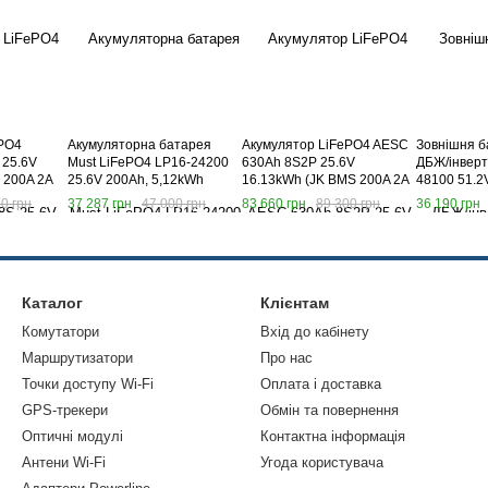
ePO4
Акумуляторна батарея
Акумулятор LiFePO4 AESC
Зовнішня б
 25.6V
Must LiFePO4 LP16-24200
630Ah 8S2P 25.6V
ДБЖ/інвер
 200A 2A
25.6V 200Ah, 5,12kWh
16.13kWh (JK BMS 200A 2A
48100 51.2
Active Balance)
0 грн
37 287 грн
47 000 грн
83 660 грн
89 300 грн
36 190 грн
Каталог
Клієнтам
Комутатори
Вхід до кабінету
Маршрутизатори
Про нас
Точки доступу Wi-Fi
Оплата і доставка
GPS-трекери
Обмін та повернення
Оптичні модулі
Контактна інформація
Антени Wi-Fi
Угода користувача