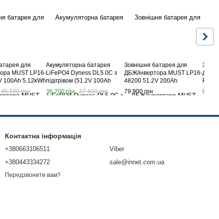
атарея для
Акумуляторна батарея
Зовнішня батарея для
Зовні
тора MUST LP16-
LiFePO4 Dyness DL5.0C з
ДБЖ/інвертора MUST LP16-
ДБЖ/і
V 100Ah 5.12kWh
підігрівом (51.2V 100Ah
48200 51.2V 200Ah
F16 P
5.12kWh)
10.24kWh
16kW
45 590 грн
36 200 грн
37 600 грн
79 900 грн
84 97
Контактна інформація
+380663106511
Viber
+380443334272
sale@innet.com.ua
Передзвонити вам?