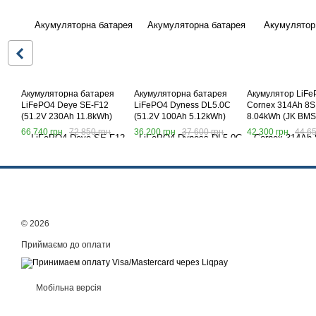
Акумуляторна батарея
Акумуляторна батарея
Акумулятор LiF
LiFePO4 Deye SE-F12
LiFePO4 Dyness DL5.0C
Cornex 314Ah 8S
(51.2V 230Ah 11.8kWh)
(51.2V 100Ah 5.12kWh)
8.04kWh (JK BMS
Active Balance)
66 740 грн
72 850 грн
36 200 грн
37 600 грн
42 300 грн
44 65
© 2026
Приймаємо до оплати
Мобільна версія