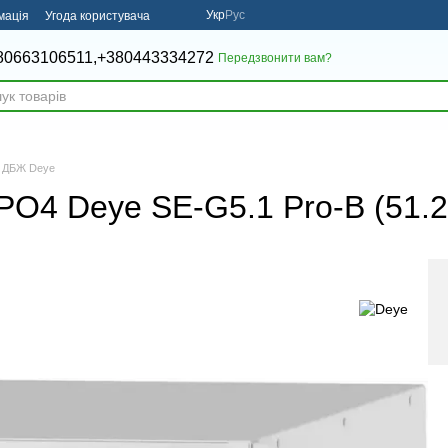
Укр
Рус
мація
Угода користувача
80663106511,
+380443334272
Передзвонити вам?
я ДБЖ Deye
PO4 Deye SE-G5.1 Pro-B (51.