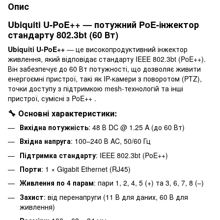
Опис
Ubiquiti U-PoE++ — потужний PoE-інжектор
стандарту 802.3bt (60 Вт)
Ubiquiti U-PoE++
— це високопродуктивний інжектор
живлення, який відповідає стандарту IEEE 802.3bt (PoE++).
Він забезпечує до 60 Вт потужності, що дозволяє живити
енергоємні пристрої, такі як IP-камери з поворотом (PTZ),
точки доступу з підтримкою mesh-технологій та інші
пристрої, сумісні з PoE++ .
🔧 Основні характеристики:
Вихідна потужність
: 48 В DC @ 1.25 A (до 60 Вт)
Вхідна напруга
: 100–240 В AC, 50/60 Гц
Підтримка стандарту
: IEEE 802.3bt (PoE++)
Порти
: 1 × Gigabit Ethernet (RJ45)
Живлення по 4 парам
: пари 1, 2, 4, 5 (+) та 3, 6, 7, 8 (–)
Захист
: від перенапруги (11 В для даних, 60 В для
живлення)