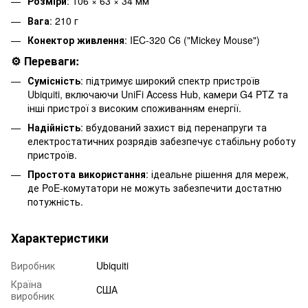
Розміри
: 106 × 63 × 34 мм
Вага
: 210 г
Конектор живлення
: IEC-320 C6 ("Mickey Mouse")
⚙️ Переваги:
Сумісність
: підтримує широкий спектр пристроїв
Ubiquiti, включаючи UniFi Access Hub, камери G4 PTZ та
інші пристрої з високим споживанням енергії.
Надійність
: вбудований захист від перенапруги та
електростатичних розрядів забезпечує стабільну роботу
пристроїв.
Простота використання
: ідеальне рішення для мереж,
де PoE-комутатори не можуть забезпечити достатню
потужність.
Характеристики
Виробник
Ubiquiti
Країна
США
виробник