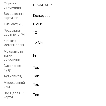
Формат
H. 264, MJPEG
стиснення
Зображення
Кольорова
картинки
Тип матриці
CMOS
Роздільна
12
здатність (Мп)
Кількість
12 Мп
мегапікселів
Можливість
зміни
Ні
об'єктивів
Виявлення
Так
руху
Аудиовихід
Так
Мікрофонний
Так
вхід
Порт для SD-
Так
карти