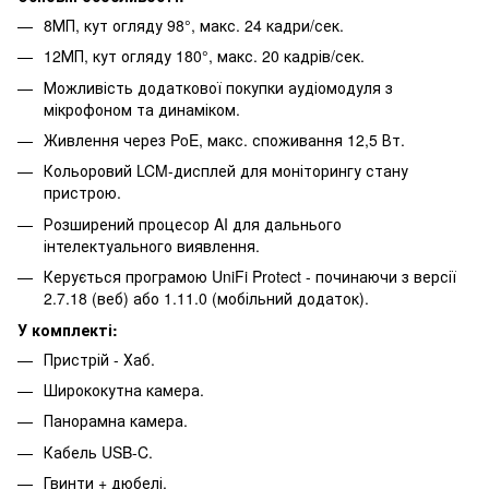
8МП, кут огляду 98°, макс. 24 кадри/сек.
12МП, кут огляду 180°, макс. 20 кадрів/сек.
Можливість додаткової покупки аудіомодуля з
мікрофоном та динаміком.
Живлення через PoE, макс. споживання 12,5 Вт.
Кольоровий LCM-дисплей для моніторингу стану
пристрою.
Розширений процесор AI для дальнього
інтелектуального виявлення.
Керується програмою UniFi Protect - починаючи з версії
2.7.18 (веб) або 1.11.0 (мобільний додаток).
У комплекті:
Пристрій - Хаб.
Ширококутна камера.
Панорамна камера.
Кабель USB-C.
Гвинти + дюбелі.