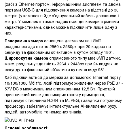
(хаб) з Ethernet-портом, інформаційним дисплеєм та двома
портами USB-C для підключення камери на відстані до 30
метрів (у комплекті йде з'єднувальний кабель довжиною 1
метр). У комплекті також надаються дві камери з різними
характеристиками, однак можна підключити лише одну з
них.
Панорамна камера
оснащена датчиком на 12МП,
роздільною здатністю 2560 x 2560px при 20 кадрах на
секунду та фіксованим об'єктивом з кутом огляду 180°.
Ширококутна камера
спрямованого типу має 8МП датчик,
макс. роздільну здатність 3264 x 2448px при 24 кадрах на
секунду та фіксований об'єктив з кутом огляду 98°.
Хаб підключається до мережі за допомогою Ethernet-порту
10/100/1000 Мбіт/с, який підтримує живлення через PoE 37 -
57V DC з максимальним споживанням 12,5 Вт. Пристрій
призначений лише для використання у приміщенні,
підтримує стиснення H.264 та MJPEG, і завдяки потужному
процесору забезпечує інтелектуальне AI-виявлення руху,
людей, автомобілів та номерних знаків.
Основні особливості: