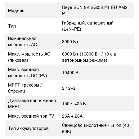
Deye SUN-8K-SG05LP1-EU-AM2-
Модель
P
Гибридный, однофазный
Тип
(L+N+PE)
Номинальная
8000 Вт
мощность AC
Макс. мощность AC
8800 Вт (16000 Вт / 10 с в
(пиковая)
автономном режиме)
Макс. входная
10400 Вт
мощность DC (PV)
MPPT трекеры /
2 / 2+2
Стринги
Диапазон напряжения
150 ~ 425 В
MPPT
Макс. входной ток PV
26А + 26А
Свинцово-кислотные / Li-ion (40-
Тип аккумуляторов
60В)