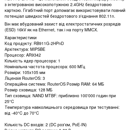
з інтегрованою високопотужною 2.4GHz бездротовою
карткою. Гігабітний порт допомагає використовувати повний
потенціал швидкостей бездротового з'єднання 802.11n.
Він має вбудований захист від електростатичних розрядів
(ESD) 16kV як на Ethernet, так і на порту MMCX.
Характеристики
Код продукту: RB911G-2HPnD
Архітектура: MIPSBE
Процесор: AR9342
Кількість ядер процесора: 1
Номінальна частота процесора: 600 МГц
Розміри: 105x105 мм
Ліцензія RouterOS: 3
Операційна система: RouterOS Розмір RAM: 64 МБ
Розмір сховища: 128 МБ
Тип сховища: NAND MTBF: приблизно 100'000 годин при
25°C
Температура навколишнього середовища при тестуванні:
від -40°C до 70°C
Кількість DC входів: 2 (DC роз'єм, PoE-IN)