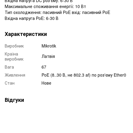
Вхідна напруга DC роз'єму: 6-30 В
Максимальне споживання енергії: 10 Вт
Тип охолодження: пасивний PoE вхід: пасивний PoE
Вхідна напруга PoE: 6-30 В
Характеристики
Виробник
Mikrotik
Країна
Латвія
виробник
Вага
67
Живлення
PoE (8..30 В, не 802.3 af) по роз'єму Ether0
Стан
Нове
Відгуки