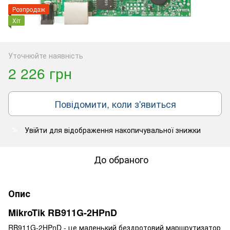
Розпродаж
Хіт
Уточнюйте наявність
2 226 грн
Повідомити, коли з'явиться
Увійти
для відображення накопичувальної знижки
%
До обраного
Опис
MikroTik RB911G-2HPnD
RB911G-2HPnD - це маленький бездротовий маршрутизатор