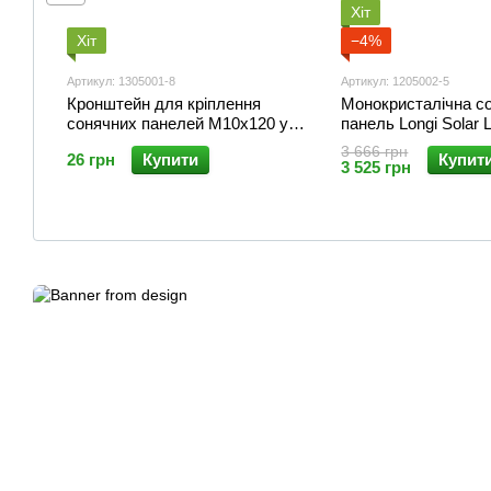
Хіт
Хіт
−4%
Артикул: 1305001-8
Артикул: 1205002-5
Кронштейн для кріплення
Монокристалічна с
сонячних панелей М10х120 у
панель Longi Solar
зборі (M-М10х120)
415M
3 666 грн
26 грн
Купити
Купит
3 525 грн