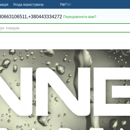
Укр
Рус
мація
Угода користувача
80663106511,
+380443334272
Передзвонити вам?