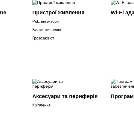
ine
Пристрої живлення
Wi-Fi ад
PoE інжектори
Блоки живлення
Грозозахист
Аксесуари та периферія
Програм
Кріплення