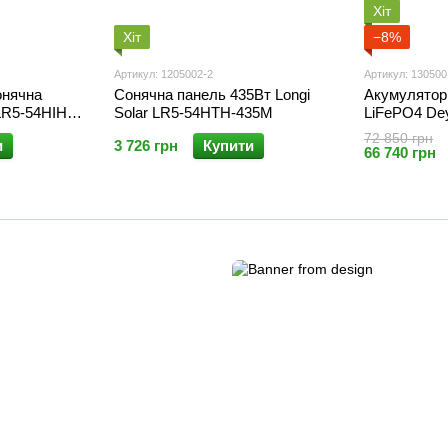
Хіт
Хіт
−8%
Артикул: 1205002-2
Артикул: 130500
онячна
Сонячна панель 435Вт Longi
Акумулятор
 LR5-54HIH-
Solar LR5-54HTH-435M
LiFePO4 Dey
230Ah 11.8
72 850 грн
и
3 726 грн
Купити
66 740 грн