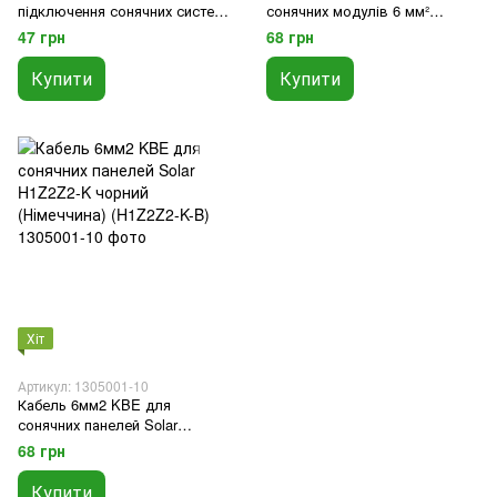
підключення сонячних систем
сонячних модулів 6 мм²
за допомогою кабелю 4-6 мм²
(чорний) (SC-6MM)
47 грн
68 грн
(пара)
Купити
Купити
Хіт
Артикул: 1305001-10
Кабель 6мм2 KBE для
сонячних панелей Solar
H1Z2Z2-K чорний (Німеччина)
68 грн
(H1Z2Z2-K-B)
Купити