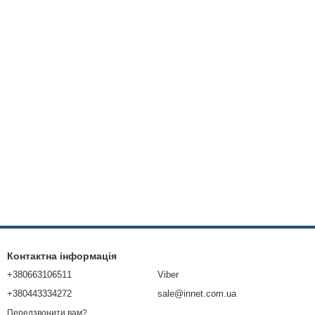
Контактна інформація
+380663106511
Viber
+380443334272
sale@innet.com.ua
Передзвонити вам?