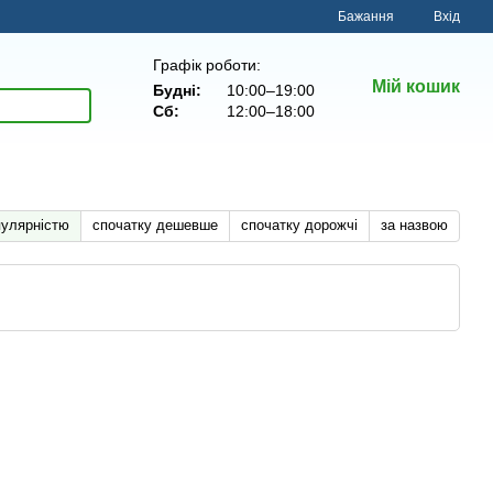
Бажання
Вхід
Графік роботи:
Мій кошик
Будні:
10:00–19:00
Сб:
12:00–18:00
пулярністю
спочатку дешевше
спочатку дорожчі
за назвою