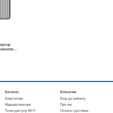
вертор
inverter
5M+PV3M*4)
Каталог
Клієнтам
Комутатори
Вхід до кабінету
Маршрутизатори
Про нас
Точки доступу Wi-Fi
Оплата і доставка