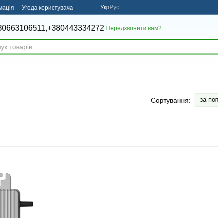
Укр
Рус
мація
Угода користувача
80663106511,
+380443334272
Передзвонити вам?
за по
Сортування: