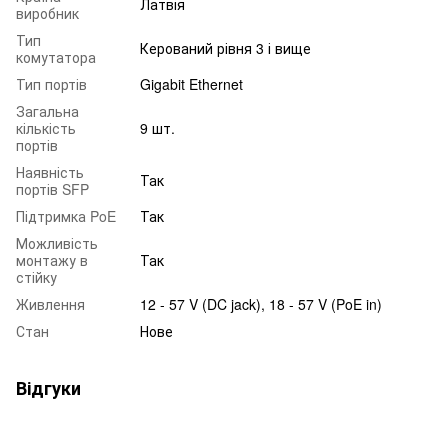
Латвія
виробник
Тип
Керований рівня 3 і вище
комутатора
Тип портів
Gigabit Ethernet
Загальна
кількість
9 шт.
портів
Наявність
Так
портів SFP
Підтримка PoE
Так
Можливість
монтажу в
Так
стійку
Живлення
12 - 57 V (DC jack), 18 - 57 V (PoE in)
Стан
Нове
Відгуки