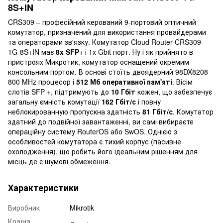
8S+IN
CRS309 – професійний керований 9-портовий оптичний
комутатор, призначений для використання провайдерами
та операторами зв'язку. Комутатор Cloud Router CRS309-
1G-8S+IN має
8x SFP
+ і 1x Gbit порт. Ну і як прийнято в
пристроях Микротик, комутатор оснащений окремим
консольним портом. В основі стоїть двоядерний 98DX8208
800 MHz процесор і
512 Мб оперативної пам'яті
. Вісім
слотів SFP +, підтримують до
10 Гбіт
кожен, що забезпечує
загальну ємність комутації
162 Гбіт/с
і повну
неблокированную пропускна здатність
81 Гбіт/с
. Комутатор
здатний до подвійної завантаженні, ви самі вибираєте
операційну систему RouterOS або SwOS. Однією з
особливостей комутатора є тихий корпус (пасивне
охолодження), що робить його ідеальним рішенням для
місць де є шумові обмеження.
Характеристики
Виробник
Mikrotik
Країна