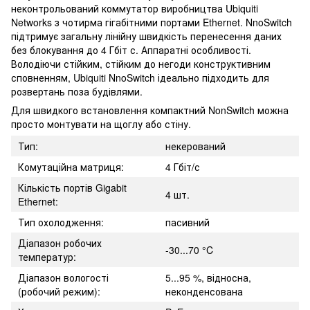
неконтрольований коммутатор виробництва Ubiquiti
Networks з чотирма гігабітними портами Ethernet. NnoSwitch
підтримує загальну лінійну швидкість перенесення даних
без блокування до 4 Гбіт с. Аппаратні особливості.
Володіючи стійким, стійким до негоди конструктивним
сповненням, Ubiquiti NnoSwitch ідеально підходить для
розвертань поза будівлями.
Для швидкого встановлення компактний NonSwitch можна
просто монтувати на щоглу або стіну.
Тип:
некерований
Комутаційна матриця:
4 Гбіт/с
Кількість портів Gigabit
4 шт.
Ethernet:
Тип охолодження:
пасивний
Діапазон робочих
-30...70 °C
температур:
Діапазон вологості
5...95 %, відносна,
(робочий режим):
неконденсована