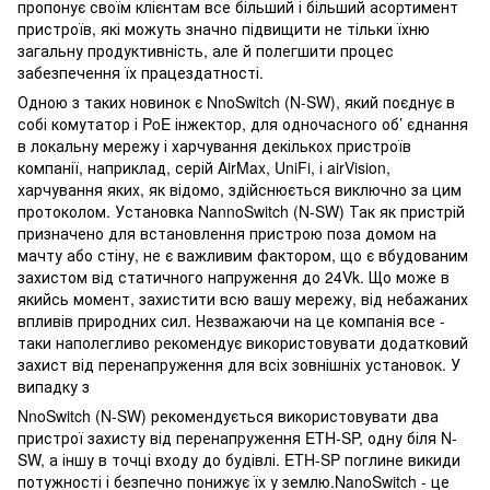
пропонує своїм клієнтам все більший і більший асортимент
пристроїв, які можуть значно підвищити не тільки їхню
загальну продуктивність, але й полегшити процес
забезпечення їх працездатності.
Одною з таких новинок є NnoSwitch (N-SW), який поєднує в
собі комутатор і PoE інжектор, для одночасного об’ єднання
в локальну мережу і харчування декількох пристроїв
компанії, наприклад, серій AirMax, UniFi, і airVision,
харчування яких, як відомо, здійснюється виключно за цим
протоколом. Установка NannoSwitch (N-SW) Так як пристрій
призначено для встановлення пристрою поза домом на
мачту або стіну, не є важливим фактором, що є вбудованим
захистом від статичного напруження до 24Vk. Що може в
якийсь момент, захистити всю вашу мережу, від небажаних
впливів природних сил. Незважаючи на це компанія все -
таки наполегливо рекомендує використовувати додатковий
захист від перенапруження для всіх зовнішніх установок. У
випадку з
NnoSwitch (N-SW) рекомендується використовувати два
пристрої захисту від перенапруження ETH-SP, одну біля N-
SW, а іншу в точці входу до будівлі. ETH-SP поглине викиди
потужності і безпечно понижує їх у землю.NanoSwitch - це