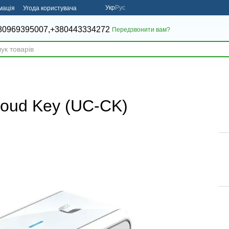
Укр
Рус
мація
Угода користувача
80969395007,
+380443334272
Передзвонити вам?
Cloud Key (UC-CK)