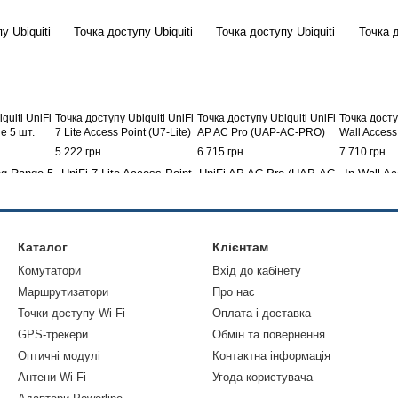
quiti UniFi
Точка доступу Ubiquiti UniFi
Точка доступу Ubiquiti UniFi
Точка досту
e 5 шт.
7 Lite Access Point (U7-Lite)
AP AC Pro (UAP-AC-PRO)
Wall Access
5 222 грн
6 715 грн
7 710 грн
Каталог
Клієнтам
Комутатори
Вхід до кабінету
Маршрутизатори
Про нас
Точки доступу Wi-Fi
Оплата і доставка
GPS-трекери
Обмін та повернення
Оптичні модулі
Контактна інформація
Антени Wi-Fi
Угода користувача