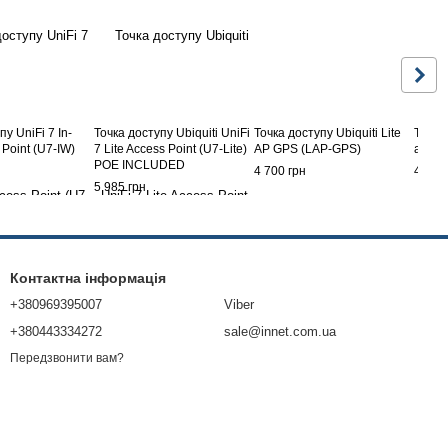
пу UniFi 7 In-
Точка доступу Ubiquiti UniFi
Точка доступу Ubiquiti Lite
Точка 
 Point (U7-IW)
7 Lite Access Point (U7-Lite)
AP GPS (LAP-GPS)
airMA
POE INCLUDED
4 700 грн
4 465
5 985 грн
Контактна інформація
+380969395007
Viber
+380443334272
sale@innet.com.ua
Передзвонити вам?