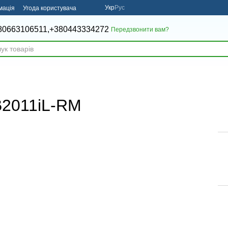
Укр
Рус
мація
Угода користувача
80663106511,
+380443334272
Передзвонити вам?
B2011iL-RM