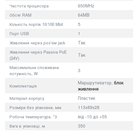
650MHz
Частота процесора
64MB
Обсяг RAM
5
Кількість портів 10/100 Mbit
1
Порт USB
Так
Живлення через роз'єм jack
Живлення
через Passive PoE
Так
(24V)
Максимальна споживана
3
потужність, W
Маршрутизатор,
блок
Комплектація
живлення
Пластик
Матеріал корпусу
113x89x28
Розміри без упаковки, мм
від -10 до +55
Робоча температура, °З
350
Вага в упаковці
,
м