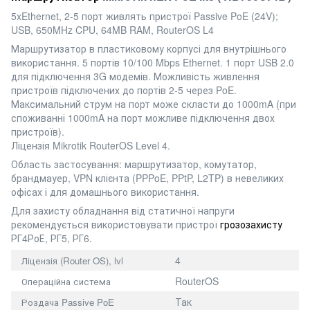
5xEthernet, 2-5 порт живлять пристрої Passive PoE (24V);
USB, 650MHz CPU, 64MB RAM, RouterOS L4
Маршрутизатор в пластиковому корпусі для внутрішнього
використання. 5 портів 10/100 Mbps Ethernet. 1 порт USB 2.0
для підключення 3G модемів. Можливість живлення
пристроїв підключених до портів 2-5 через PoE.
Максимальний струм на порт може скласти до 1000mA (при
споживанні 1000mA на порт можливе підключення двох
пристроїв).
Ліцензія Mikrotik RouterOS Level 4.
Область застосування: маршрутизатор, комутатор,
брандмауер, VPN клієнта (PPPoE, PPtP, L2TP) в невеликих
офісах і для домашнього використання.
Для захисту обладнання від статичної напруги
рекомендується використовувати пристрої
грозозахисту
РГ4РоЕ, РГ5, РГ6.
4
Ліцензія (Router OS), lvl
RouterOS
Операційна система
Так
Роздача Passive PoE