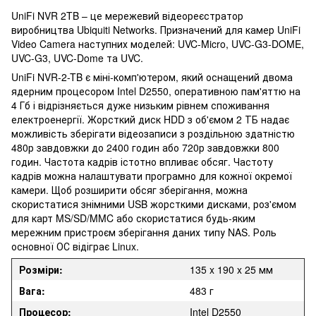
UniFi NVR 2TB – це мережевий відеореєстратор
виробництва Ubiquiti Networks. Призначений для камер UniFi
Video Camera наступних моделей: UVC-Micro, UVC-G3-DOME,
UVC-G3, UVC-Dome та UVC.
UniFi NVR-2-TB є міні-комп'ютером, який оснащений двома
ядерним процесором Intel D2550, оперативною пам'яттю на
4 Гб і відрізняється дуже низьким рівнем споживання
електроенергії. Жорсткий диск HDD з об'ємом 2 ТБ надає
можливість зберігати відеозаписи з роздільною здатністю
480р завдовжки до 2400 годин або 720р завдовжки 800
годин. Частота кадрів істотно впливає обсяг. Частоту
кадрів можна налаштувати програмно для кожної окремої
камери. Щоб розширити обсяг зберігання, можна
скористатися знімними USB жорсткими дисками, роз'ємом
для карт MS/SD/MMC або скористатися будь-яким
мережним пристроєм зберігання даних типу NAS. Роль
основної ОС відіграє Linux.
Розміри:
135 x 190 x 25 мм
Вага:
483 г
Процесор:
Intel D2550