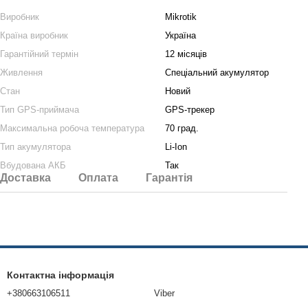
Виробник
Mikrotik
Країна виробник
Україна
Гарантійний термін
12 місяців
Живлення
Спеціальний акумулятор
Стан
Новий
Тип GPS-приймача
GPS-трекер
Максимальна робоча температура
70 град.
Тип акумулятора
Li-Ion
Вбудована АКБ
Так
Доставка
Оплата
Гарантія
Контактна інформація
+380663106511
Viber