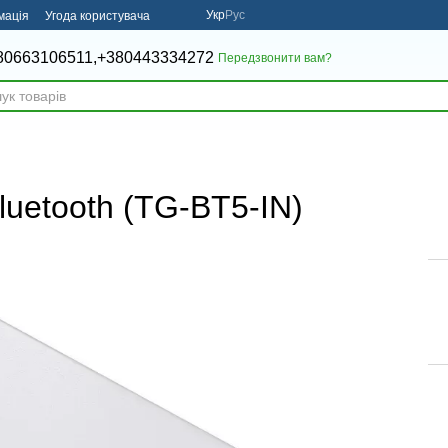
Укр
Рус
мація
Угода користувача
80663106511,
+380443334272
Передзвонити вам?
luetooth (TG-BT5-IN)