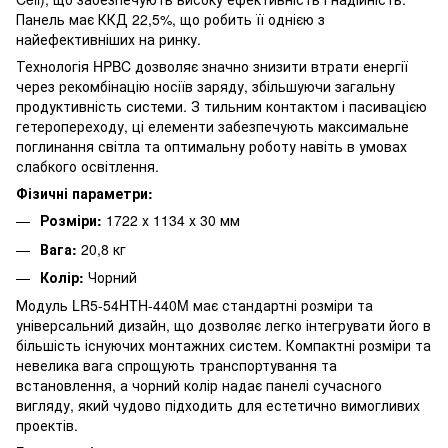
Панель має ККД 22,5%, що робить її однією з
найефективніших на ринку.
Технологія HPBC дозволяє значно знизити втрати енергії
через рекомбінацію носіїв заряду, збільшуючи загальну
продуктивність системи. З тильним контактом і пасивацією
гетеропереходу, ці елементи забезпечують максимальне
поглинання світла та оптимальну роботу навіть в умовах
слабкого освітлення.
Фізичні параметри:
Розміри:
1722 х 1134 х 30 мм
Вага:
20,8 кг
Колір:
Чорний
Модуль LR5-54HTH-440M має стандартні розміри та
універсальний дизайн, що дозволяє легко інтегрувати його в
більшість існуючих монтажних систем. Компактні розміри та
невелика вага спрощують транспортування та
встановлення, а чорний колір надає панелі сучасного
вигляду, який чудово підходить для естетично вимогливих
проектів.