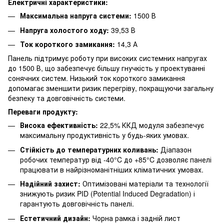
Електричні характеристики:
Максимальна напруга системи:
1500 В
Напруга холостого ходу:
39,53 В
Ток короткого замикання:
14,3 А
Панель підтримує роботу при високих системних напругах
до 1500 В, що забезпечує більшу гнучкість у проектуванні
сонячних систем. Низький ток короткого замикання
допомагає зменшити ризик перегріву, покращуючи загальну
безпеку та довговічність системи.
Переваги продукту:
Висока ефективність:
22,5% ККД модуля забезпечує
максимальну продуктивність у будь-яких умовах.
Стійкість до температурних коливань:
Діапазон
робочих температур від -40°C до +85°C дозволяє панелі
працювати в найрізноманітніших кліматичних умовах.
Надійний захист:
Оптимізовані матеріали та технології
знижують ризик PID (Potential Induced Degradation) і
гарантують довговічність панелі.
Естетичний дизайн:
Чорна рамка і задній лист