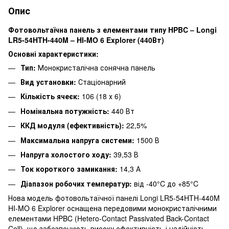
Опис
Фотовольтаїчна панель з елементами типу HPBC – Longi
LR5-54HTH-440M – HI-MO 6 Explorer (440Вт)
Основні характеристики:
Тип:
Монокристалічна сонячна панель
Вид установки:
Стаціонарний
Кількість ячеєк:
106 (18 х 6)
Номінальна потужність:
440 Вт
ККД модуля (ефективність):
22,5%
Максимальна напруга системи:
1500 В
Напруга холостого ходу:
39,53 В
Ток короткого замикання:
14,3 А
Діапазон робочих температур:
від -40°C до +85°C
Нова модель фотовольтаїчної панелі Longi LR5-54HTH-440M
HI-MO 6 Explorer оснащена передовими монокристалічними
елементами HPBC (Hetero-Contact Passivated Back-Contact
Cell), що забезпечують високу ефективність і надійність.