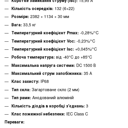
Коротке замикання струму (Isc):
15,95 А
Кількість осередків:
132 (6×22)
Розміри:
2382 × 1134 × 30 мм
Вага:
33,5 кг
Температурний коефіцієнт Pmax:
-0,28%/°C
Температурний коефіцієнт Voc:
-0,23%/°C
Температурний коефіцієнт Isc:
+0,045%/°C
Робоча температура:
від -40°C до +85°C
Максимальна напруга системи:
DC 1500 В
Максимальний струм запобіжника:
35 А
Клас захисту:
IP68
Тип скла:
Загартоване скло (2 мм)
Тип рами:
Анодований алюміній
Кількість діодів в коробці з'єднань:
3
Клас пожежної небезпеки:
IEC Class C
Переваги: