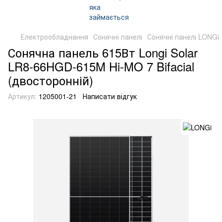
Електрообладнання
Сонячні панелі
Сонячні панелі LONGi
Сонячна панель 615Вт Longi Solar
LR8-66HGD-615M Hi-MO 7 Bifacial
(двосторонній)
Артикул:
1205001-21
Написати відгук