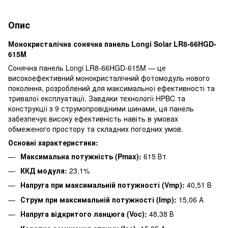
Опис
Монокристалічна сонячна панель Longi Solar LR8-66HGD-
615M
Сонячна панель Longi LR8-66HGD-615M — це
високоефективний монокристалічний фотомодуль нового
покоління, розроблений для максимальної ефективності та
тривалої експлуатації. Завдяки технології HPBC та
конструкції з 9 струмопровідними шинами, ця панель
забезпечує високу ефективність навіть в умовах
обмеженого простору та складних погодних умов.
Основні характеристики:
Максимальна потужність (Pmax):
615 Вт
ККД модуля:
23,1%
Напруга при максимальній потужності (Vmp):
40,51 В
Струм при максимальній потужності (Imp):
15,06 А
Напруга відкритого ланцюга (Voc):
48,38 В