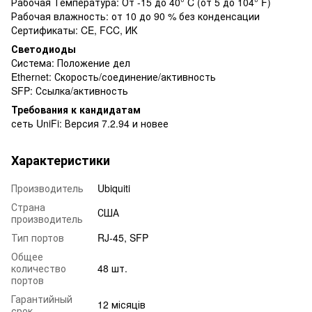
Рабочая Температура: От -15 до 40° C (от 5 до 104° F)
Рабочая влажность: от 10 до 90 % без конденсации
Сертификаты: CE, FCC, ИК
Светодиоды
Система: Положение дел
Ethernet: Скорость/соединение/активность
SFP: Ссылка/активность
Требования к кандидатам
сеть UniFi: Версия 7.2.94 и новее
Характеристики
Производитель
Ubiquiti
Страна
США
производитель
Тип портов
RJ-45, SFP
Общее
количество
48 шт.
портов
Гарантийный
12 місяців
срок