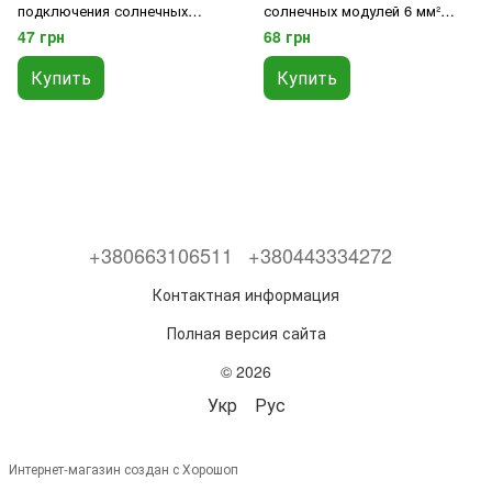
подключения солнечных
солнечных модулей 6 мм²
систем с кабелем 4-6 мм²
(чёрный) (SC-6MM)
47 грн
68 грн
(пара)
Купить
Купить
+380663106511
+380443334272
Контактная информация
Полная версия сайта
© 2026
Укр
Рус
Интернет-магазин создан с Хорошоп