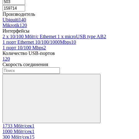
Производитель
Ubiquiti
140
Mikrotik
120
Интерфейсы
2 х 10/100 Мбіт/с Ethernet 1 х microUSB type AB
2
1 порт Ethernet 10/100/1000Mbps
10
1 порт 10/100 Mbps
2
Количество USB-портов
1
20
Скорость соединения
1733 Мбіт/сек
1
1000 Мбіт/сек
1
300 Мбіт/сек
15