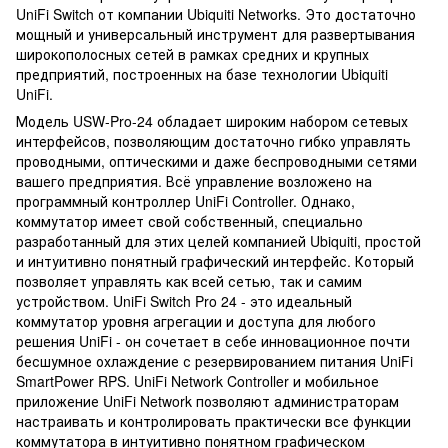
UniFi Switch от компании Ubiquiti Networks. Это достаточно
мощный и универсальный инструмент для развертывания
широкополосных сетей в рамках средних и крупных
предприятий, построенных на базе технологии Ubiquiti
UniFi.
Модель USW-Pro-24 обладает широким набором сетевых
интерфейсов, позволяющим достаточно гибко управлять
проводными, оптическими и даже беспроводными сетями
вашего предприятия. Всё управление возложено на
программный контроллер UniFi Controller. Однако,
коммутатор имеет свой собственный, специально
разработанный для этих целей компанией Ubiquiti, простой
и интуитивно понятный графический интерфейс. Который
позволяет управлять как всей сетью, так и самим
устройством. UniFi Switch Pro 24 - это идеальный
коммутатор уровня агрегации и доступа для любого
решения UniFi - он сочетает в себе инновационное почти
бесшумное охлаждение с резервированием питания UniFi
SmartPower RPS. UniFi Network Controller и мобильное
приложение UniFi Network позволяют администраторам
настраивать и контролировать практически все функции
коммутатора в интуитивно понятном графическом