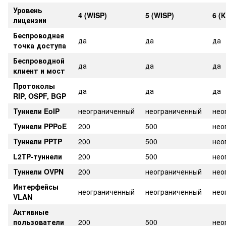
Уровень
4 (WISP)
5 (WISP)
6 (
лицензии
Беспроводная
да
да
да
точка доступа
Беспроводной
да
да
да
клиент и мост
Протоколы
да
да
да
RIP, OSPF, BGP
Туннели EoIP
неограниченный
неограниченный
нео
Туннели PPPoE
200
500
нео
Туннели PPTP
200
500
нео
L2TP-туннели
200
500
нео
Туннели OVPN
200
неограниченный
нео
Интерфейсы
неограниченный
неограниченный
нео
VLAN
Активные
пользователи
200
500
нео