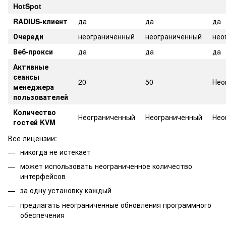
HotSpot
RADIUS-клиент
да
да
да
Очереди
неограниченный
неограниченный
нео
Веб-прокси
да
да
да
Активные
сеансы
20
50
Нео
менеджера
пользователей
Количество
Неограниченный
Неограниченный
Нео
гостей KVM
Все лицензии:
никогда не истекает
может использовать неограниченное количество
интерфейсов
за одну установку каждый
предлагать неограниченные обновления программного
обеспечения