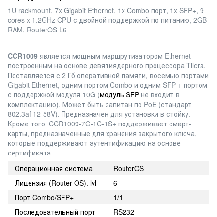
1U rackmount, 7x Gigabit Ethernet, 1x Combo
порт
, 1x SFP+, 9
cores x 1.2GHz CPU
с
двойной
поддержкой
по
питанию
, 2GB
RAM, RouterOS L6
CCR1009
является мощным маршрутизатором Ethernet
построенным на основе девятиядерного процессора Tilera.
Поставляется с 2 Гб оперативной памяти, восемью портами
Gigabit Ethernet, одним портом Combo и одним SFP + портом
с поддержкой модуля 10G (
модуль SFP
не входит в
комплектацию). Может быть запитан по PoE (стандарт
802.3af 12-58V). Предназначен для установки в стойку.
Кроме того, CCR1009-7G-1C-1S+ поддерживает смарт-
карты, предназначенные для хранения закрытого ключа,
которые поддерживают аутентификацию на основе
сертификата.
Операционная система
RouterOS
Лицензия (Router OS), lvl
6
Порт Combo/SFP+
1/1
Последовательный порт
RS232