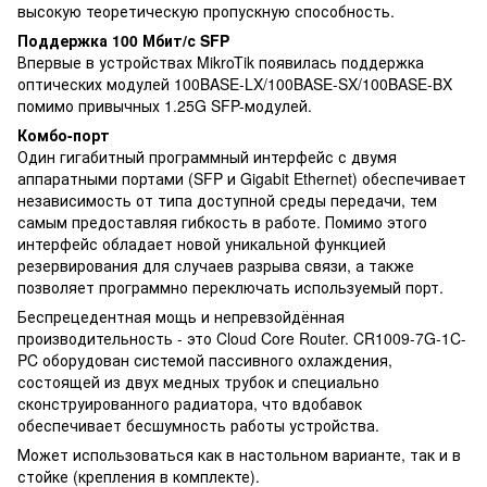
высокую теоретическую пропускную способность.
Поддержка 100 Мбит/с SFP
Впервые в устройствах MikroTik появилась поддержка
оптических модулей 100BASE-LX/100BASE-SX/100BASE-BX
помимо привычных 1.25G SFP-модулей.
Комбо-порт
Один гигабитный программный интерфейс с двумя
аппаратными портами (SFP и Gigabit Ethernet) обеспечивает
независимость от типа доступной среды передачи, тем
самым предоставляя гибкость в работе. Помимо этого
интерфейс обладает новой уникальной функцией
резервирования для случаев разрыва связи, а также
позволяет программно переключать используемый порт.
Беспрецедентная мощь и непревзойдённая
производительность - это Cloud Core Router. CR1009-7G-1C-
PC оборудован системой пассивного охлаждения,
состоящей из двух медных трубок и специально
сконструированного радиатора, что вдобавок
обеспечивает бесшумность работы устройства.
Может использоваться как в настольном варианте, так и в
стойке (крепления в комплекте).