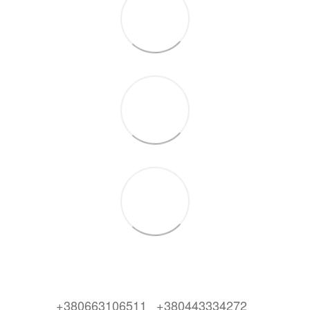
+380663106511
+380443334272