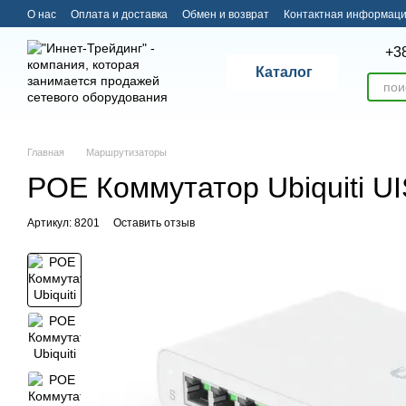
Перейти к основному контенту
О нас
Оплата и доставка
Обмен и возврат
Контактная информац
+3
Каталог
Главная
Маршрутизаторы
POE Коммутатор Ubiquiti U
Артикул: 8201
Оставить отзыв