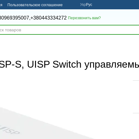
Укр
Рус
ия
Пользовательское соглашение
80969395007,
+380443334272
Перезвонить вам?
ISP-S, UISP Switch управляем