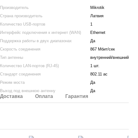
Производитель
Mikrotik
Страна производитель
Латвия
Количество USB-портов
1
Интерфейс подключения к интернет (WAN)
Ethernet
Поддержка работы в двух диапазонах
Да
Скорость соединения
867 Мбит/сек
Тип антенны
внутренний/внешний
Количество LAN-портов (RJ-45)
1 шт.
Стандарт соединения
802.11 ac
Режим моста
Да
Выход под внешнюю антенну
Да
Доставка
Оплата
Гарантия