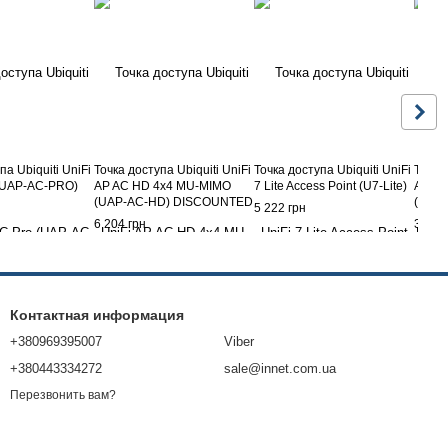
па Ubiquiti UniFi
Точка доступа Ubiquiti UniFi
Точка доступa Ubiquiti UniFi
Точка 
(UAP-AC-PRO)
AP AC HD 4x4 MU-MIMO
7 Lite Access Point (U7-Lite)
AP AC
(UAP-AC-HD) DISCOUNTED
(UAP-
5 222 грн
6 204 грн
30 95
Контактная информация
+380969395007
Viber
+380443334272
sale@innet.com.ua
Перезвонить вам?