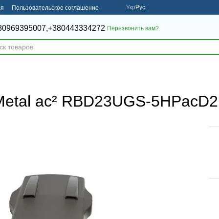
Укр
Рус
ия
Пользовательское соглашение
80969395007,
+380443334272
Перезвонить вам?
etMetal ac² RBD23UGS-5HPac