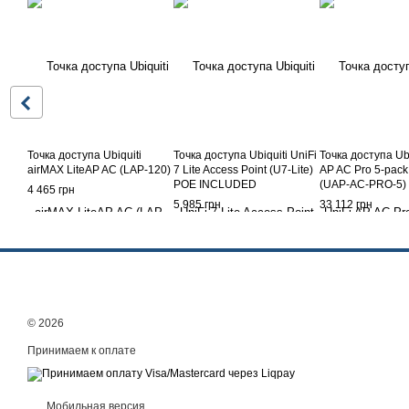
Точка доступа Ubiquiti
Точка доступa Ubiquiti UniFi
Точка доступа Ubi
airMAX LiteAP AC (LAP-120)
7 Lite Access Point (U7-Lite)
AP AC Pro 5-pack
POE INCLUDED
(UAP-AC-PRO-5)
4 465 грн
5 985 грн
33 112 грн
© 2026
Принимаем к оплате
Мобильная версия