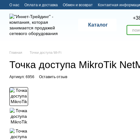
Перейти к основному контенту
О нас
Оплата и доставка
Обмен и возврат
Контактная информац
+3
Каталог
Главная
Точки доступа Wi-Fi
Точка доступа MikroTik N
Артикул: 6956
Оставить отзыв