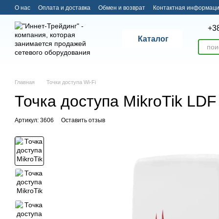
Перейти к основному контенту
О нас
Оплата и доставка
Обмен и возврат
Контактная информац
+3
Каталог
Главная
Точки доступа Wi-Fi
Точка доступа MikroTik LD
Артикул: 3606
Оставить отзыв