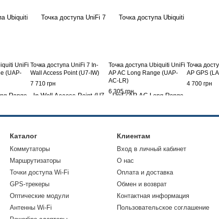
quiti UniFi
Точка доступа UniFi 7 In-
Точка доступа Ubiquiti UniFi
Точка доступ
e (UAP-
Wall Access Point (U7-IW)
AP AC Long Range (UAP-
AP GPS (L
AC-LR)
7 710 грн
4 700 грн
6 305 грн
Каталог
Клиентам
Коммутаторы
Вход в личный кабинет
Маршрутизаторы
О нас
Точки доступа Wi-Fi
Оплата и доставка
GPS-трекеры
Обмен и возврат
Оптические модули
Контактная информация
Антенны Wi-Fi
Пользовательское соглашение