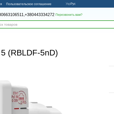
Укр
Рус
ия
Пользовательское соглашение
80663106511,
+380443334272
Перезвонить вам?
F 5 (RBLDF-5nD)