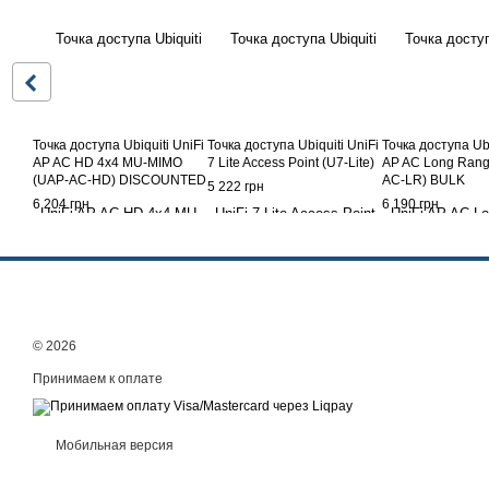
Точка доступа Ubiquiti UniFi
Точка доступa Ubiquiti UniFi
Точка доступа Ubi
AP AC HD 4x4 MU-MIMO
7 Lite Access Point (U7-Lite)
AP AC Long Rang
(UAP-AC-HD) DISCOUNTED
AC-LR) BULK
5 222 грн
6 204 грн
6 190 грн
© 2026
Принимаем к оплате
Мобильная версия