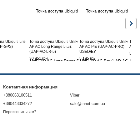
а Ubiquiti Lite
Точка доступа Ubiquiti UniFi
Точка доступа Ubiquiti UniFi
Точка 
AP-GPS)
AP AC Long Range 5 шт.
AP AC Pro (UAP-AC-PRO)
AP AC
(UAP-AC-LR-5)
USED/БУ
5 158
30 951 грн
5 195 грн
Контактная информация
+380663106511
Viber
+380443334272
sale@innet.com.ua
Перезвонить вам?