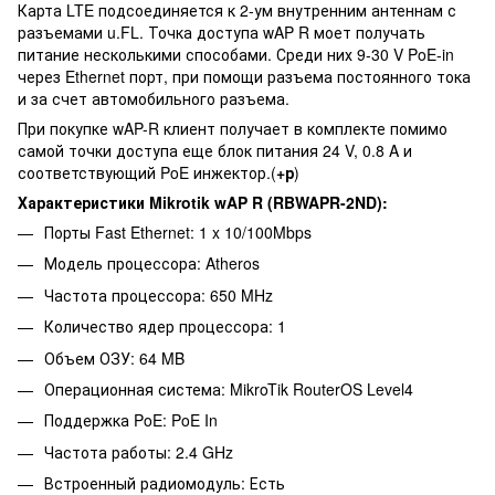
Карта LTE подсоединяется к 2-ум внутренним антеннам с
разъемами u.FL. Точка доступа wAP R моет получать
питание несколькими способами. Среди них 9-30 V PoE-in
через Ethernet порт, при помощи разъема постоянного тока
и за счет автомобильного разъема.
При покупке wAP-R клиент получает в комплекте помимо
самой точки доступа еще
блок питания
24 V, 0.8 A и
соответствующий
PoE инжектор
.(
+р
)
Характеристики Mikrotik wAP R (RBWAPR-2ND):
Порты Fast Ethernet: 1 x 10/100Mbps
Модель процессора: Atheros
Частота процессора: 650 MHz
Количество ядер процессора: 1
Объем ОЗУ: 64 MB
Операционная система: MikroTik RouterOS Level4
Поддержка PoE: PoE In
Частота работы: 2.4 GHz
Встроенный радиомодуль: Есть