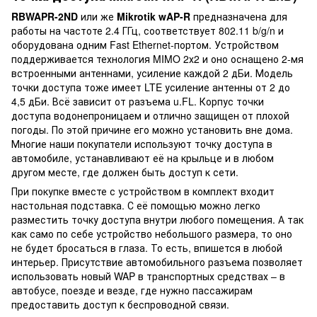
RBWAPR-2ND
или же
Mikrotik wAP-R
предназначена для
работы на частоте 2.4 ГГц, соответствует 802.11 b/g/n и
оборудована одним Fast Ethernet-портом. Устройством
поддерживается технология MIMO 2х2 и оно оснащено 2-мя
встроенными антеннами, усиление каждой 2 дБи. Модель
точки доступа тоже имеет LTE усиление антенны от 2 до
4,5 дБи. Всё зависит от разъема u.FL. Корпус точки
доступа водонепроницаем и отлично защищен от плохой
погоды. По этой причине его можно установить вне дома.
Многие наши покупатели используют точку доступа в
автомобиле, устанавливают её на крыльце и в любом
другом месте, где должен быть доступ к сети.
При покупке вместе с устройством в комплект входит
настольная подставка. С её помощью можно легко
разместить точку доступа внутри любого помещения. А так
как само по себе устройство небольшого размера, то оно
не будет бросаться в глаза. То есть, впишется в любой
интерьер. Присутствие автомобильного разъема позволяет
использовать новый WAP в транспортных средствах – в
автобусе, поезде и везде, где нужно пассажирам
предоставить доступ к беспроводной связи.