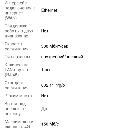
Интерфейс
подключения к
Ethernet
интернет
(WAN)
Поддержка
работы в двух
Нет
диапазонах
Скорость
300 Мбит/сек
соединения
Тип антенны
внутренний/внешний
Количество
LAN-портов
1 шт.
(RJ-45)
Стандарт
802.11 n/g/b
соединения
Режим моста
Нет
Выход под
внешнюю
Да
антенну
Максимальная
150 Мб/с
скорость 4G