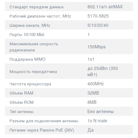
802.11a/n airMAX
Стандарт передачи данных
5170-5825
Рабочий диапазон частот, MHz
5/10/20/40
Ширина канала, MHz
1
Порты 10/100 Mbit
Максимальная скорость
150Mbps
радиоканала
1x1
Поддержка MIMO
до 25dBm (350
Мощность передатчика
мВт)
400MHz
Частота процессора
32MB
Объём RAM
8MB
Объём ROM
Без антенны
Тип антенны
1x N male
Разъем для подключения антенны
Да
Питание через Passive PoE (24V)