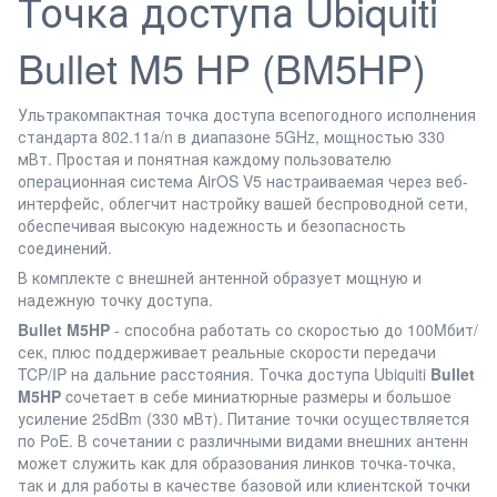
Точка доступа Ubiquiti
Bullet M5 HP
(BM5HP)
Ультракомпактная точка доступа всепогодного исполнения
стандарта 802.11а/n в диапазоне 5GHz, мощностью 330
мВт. Простая и понятная каждому пользователю
операционная система AirOS V5 настраиваемая через веб-
интерфейс, облегчит настройку вашей беспроводной сети,
обеспечивая высокую надежность и безопасность
соединений.
В комплекте с внешней антенной образует мощную и
надежную точку доступа.
Bullet M5HP
- способна работать со скоростью до 100Mбит/
сек, плюс поддерживает реальные скорости перeдачи
TCP/IP на дальние расстояния. Точка доступа Ubiquiti
Bullet
M5HP
cочетает в себе миниатюрные размеры и большое
усиление 25dBm (330 мВт). Питание точки осуществляется
по PoE. В сочетании с различными видами внешних антенн
может служить как для образования линков точка-точка,
так и для работы в качестве базовой или клиентской точки