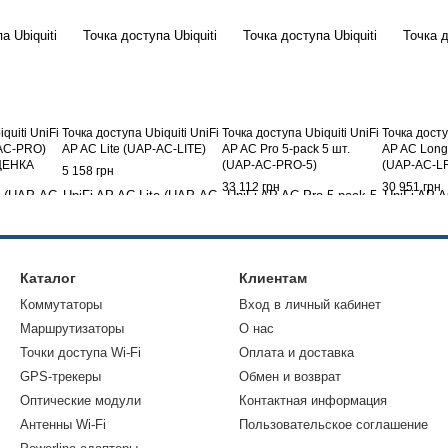
quiti UniFi
Точка доступа Ubiquiti UniFi
Точка доступа Ubiquiti UniFi
Точка досту
-AC-PRO)
AP AC Lite (UAP-AC-LITE)
AP AC Pro 5-pack 5 шт.
AP AC Long
ЦЕНКА
(UAP-AC-PRO-5)
(UAP-AC-LR
5 158 грн
33 112 грн
30 951 грн
Каталог
Клиентам
Коммутаторы
Вход в личный кабинет
Маршрутизаторы
О нас
Точки доступа Wi-Fi
Оплата и доставка
GPS-трекеры
Обмен и возврат
Оптические модули
Контактная информация
Антенны Wi-Fi
Пользовательское соглашение