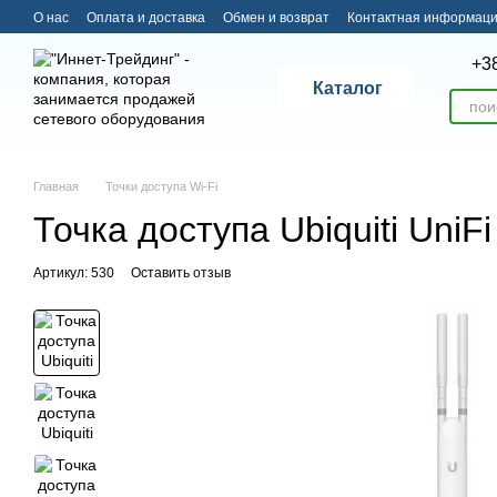
Перейти к основному контенту
О нас
Оплата и доставка
Обмен и возврат
Контактная информац
+3
Каталог
Главная
Точки доступа Wi-Fi
Точка доступа Ubiquiti Uni
Артикул: 530
Оставить отзыв