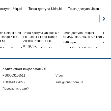
па Ubiquiti UniFi
Точка доступа Ubiquiti U7-
Точка доступа Ubiquiti
Точка 
 Range 5 шт.
LR - UniFi 7 Long-Range
airMAX LiteAP AC (LAP-120)
Wall A
-5)
Access Point (U7-LR)
4 465 грн
7 710
8 836 грн
Контактная информация
+380663106511
Viber
+380443334272
sale@innet.com.ua
Перезвонить вам?