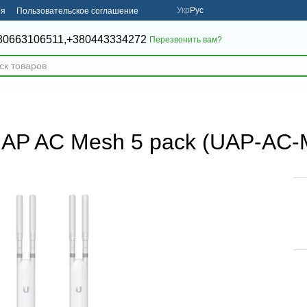
Укр
Рус
ия
Пользовательское соглашение
80663106511,
+380443334272
Перезвонить вам?
Fi AP AC Mesh 5 pack (UAP-AC-