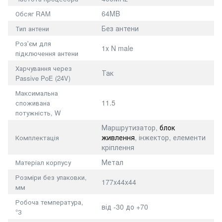
64MB
Обсяг RAM
Без антени
Тип антени
Роз'єм для
1x N male
підключення антени
Харчування через
Так
Passive PoE (24V)
Максимальна
11.5
споживана
потужність, W
Маршрутизатор,
блок
живлення
, інжектор, елементи
Комплектація
кріплення
Метал
Матеріал корпусу
Розміри без упаковки,
177x44x44
мм
Робоча температура,
від -30 до +70
°З