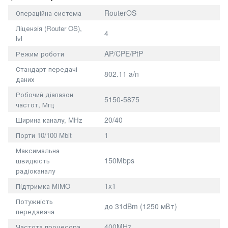
RouterOS
Операційна система
Ліцензія (Router OS),
4
lvl
AP/CPE/PtP
Режим роботи
Стандарт передачі
802.11 a/n
даних
Робочий діапазон
5150-5875
частот, Мгц
20/40
Ширина каналу, MHz
1
Порти 10/100 Mbit
Максимальна
150Mbps
швидкість
радіоканалу
1x1
Підтримка MIMO
Потужність
до 31dBm (1250 мВт)
передавача
400MHz
Частота процесора