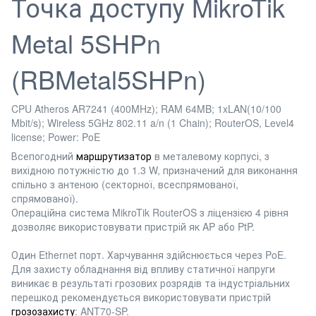
Точка доступу
MikroTik
Metal 5SHPn
(RBMetal5SHPn)
CPU Atheros AR7241 (400MHz); RAM 64MB; 1xLAN(10/100
Mbit/s); Wireless 5GHz 802.11 a/n (1 Chain); RouterOS, Level4
license; Power: PoE
Всепогодний
маршрутизатор
в металевому корпусі, з
вихідною потужністю до 1.3 W, призначений для виконання
спільно з антеною (секторної, всеспрямованої,
спрямованої).
Операційна система MikroTik RouterOS з ліцензією 4 рівня
дозволяє використовувати пристрій як AP або PtP.
Один Ethernet порт. Харчування здійснюється через PoE.
Для захисту обладнання від впливу статичної напруги
виникає в результаті грозових розрядів та індустріальних
перешкод рекомендується використовувати пристрій
грозозахисту
: ANT70-SP.