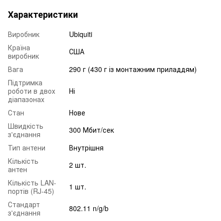
Характеристики
Виробник
Ubiquiti
Країна
США
виробник
Вага
290 г (430 г із монтажним приладдям)
Підтримка
роботи в двох
Ні
діапазонах
Стан
Нове
Швидкість
300 Мбит/сек
з'єднання
Тип антени
Внутрішня
Кількість
2 шт.
антен
Кількість LAN-
1 шт.
портів (RJ-45)
Стандарт
802.11 n/g/b
з'єднання