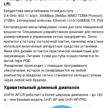
LR)
Бездротова масштабована точка доступу.
2.4 GHz; 802.11 b/g/n; 300Mbps (AirMax MIMO TDMA Protocol);
27dBm; 2xIntegrated antennas; Ethernet 1x10/100BASE-TX; PoE
Беспроводная масштабируемая точка доступа повышенной
мощности. Специально разработанное решение для легкого
развертывания и управления сетью предприятия. Легко
крепится к потолку (потолочной плитке, панелям) или стене
используя включенные аппаратные средства установки.
Имея slim-дизайн остается практически незаметным для
окружающих. Питание точки доступа осуществляется по
витой паре POE.
Управление происходит с помощью программного
обеспечения, которое устанавливается на любой
компьютер в пределах сети и становится легкодоступным
через любой web-браузер.
Удивительный длинный диапазон
UniFi® AP-LR работает в более широком диапазоне - до 183
м - чем базовая модель UniFi AP или UniFi AP-PRO.