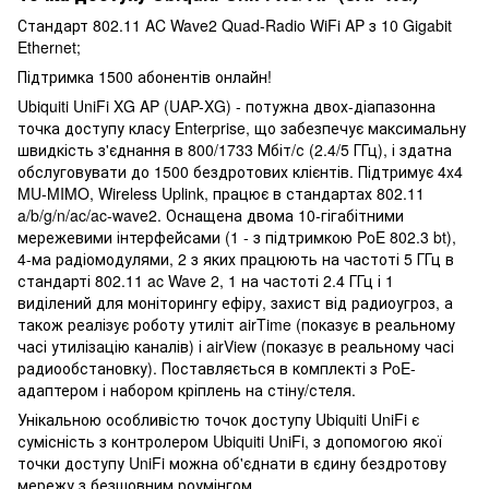
Стандарт 802.11 AC Wave2 Quad-Radio WiFi AP з 10 Gigabit
Ethernet;
Підтримка 1500 абонентів онлайн!
Ubiquiti UniFi XG AP (UAP-XG) - потужна двох-діапазонна
точка доступу класу Enterprise, що забезпечує максимальну
швидкість з'єднання в 800/1733 Мбіт/с (2.4/5 ГГц), і здатна
обслуговувати до 1500 бездротових клієнтів. Підтримує 4x4
MU-MIMO, Wireless Uplink, працює в стандартах 802.11
a/b/g/n/ac/ac-wave2. Оснащена двома 10-гігабітними
мережевими інтерфейсами (1 - з підтримкою PoE 802.3 bt),
4-ма радіомодулями, 2 з яких працюють на частоті 5 ГГц в
стандарті 802.11 ac Wave 2, 1 на частоті 2.4 ГГц і 1
виділений для моніторингу ефіру, захист від радиоугроз, а
також реалізує роботу утиліт airTime (показує в реальному
часі утилізацію каналів) і airView (показує в реальному часі
радиообстановку). Поставляється в комплекті з PoE-
адаптером і набором кріплень на стіну/стеля.
Унікальною особливістю точок доступу Ubiquiti UniFi є
сумісність з контролером Ubiquiti UniFi, з допомогою якої
точки доступу UniFi можна об'єднати в єдину бездротову
мережу з безшовним роумінгом.