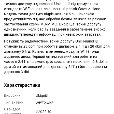
точкою доступу від компанії Ubiquiti. Її підтримуються
стандарти WiFi 802.11 ac в новітній ревізії Wave 2. Нова
модель точки доступу відрізняється більш високою
продуктивністю під час обробки безлічі зв'язків за рахунок
застосування схеми MU-MIMO. Вибір цієї точки доступу
однозначний, коли стоїть завдання в забезпеченні високої
швидкості передачі інформації при невисоких затратах.
Потужність радіочастини точки доступу UniFi-nanoHD
становить 23 dbm при роботі в діапазоні 2,4 ГГц і 26 dbm для
діапазону 5 Ггц. Кількість антенних модулів Wi-Fi точці
дорівнює двом. Перший оптимізований для роботи на
частоті 2.4 Ггц і демонструє коефіцієнт посилення 2.8 dbi, а
другий оптимізований для діапазону 5 ГГц і його посилення
дорівнює 3 dbi.
Характеристики
Виробник
Ubiquiti
Тип антени
Внутрішня
Стандарт
802.11 ac
з'єднання