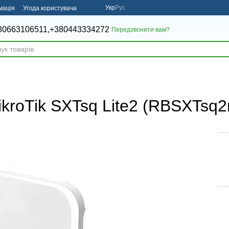
Укр
Рус
мація
Угода користувача
80663106511,
+380443334272
Передзвонити вам?
ikroTik SXTsq Lite2 (RBSXTsq