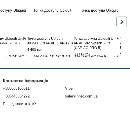
пу Ubiquiti UniFi
Точка доступу Ubiquiti
Точка доступа Ubiquiti UniFi
Точка 
UAP-AC-LITE)
airMAX LiteAP AC (LAP-120)
AP AC Pro 5-pack 5 шт.
AP AC
(UAP-AC-PRO-5)
USED
4 465 грн
33 112 грн
5 195
Контактна інформація
+380663106511
Viber
+380443334272
sale@innet.com.ua
Передзвонити вам?