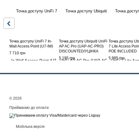
Точка доступу UniFi 7 In-
Точка доступу Ubiquiti UniFi
Точка доступу Ubi
Wall Access Point (U7-IW)
AP AC Pro (UAP-AC-PRO)
7 Lite Access Poin
DISCOUNTED/УЦІНКА
POE INCLUDED
7 710 грн
5 195 грн
5 985 грн
© 2026
Приймаємо до оплати
Мобільна версія