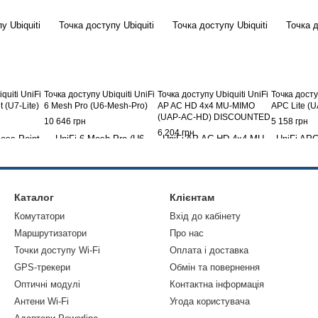
quiti UniFi
Точка доступу Ubiquiti UniFi
Точка доступу Ubiquiti UniFi
Точка досту
t (U7-Lite)
6 Mesh Pro (U6-Mesh-Pro)
AP AC HD 4x4 MU-MIMO
APC Lite (
(UAP-AC-HD) DISCOUNTED
10 646 грн
5 158 грн
6 204 грн
Каталог
Клієнтам
Комутатори
Вхід до кабінету
Маршрутизатори
Про нас
Точки доступу Wi-Fi
Оплата і доставка
GPS-трекери
Обмін та повернення
Оптичні модулі
Контактна інформація
Антени Wi-Fi
Угода користувача