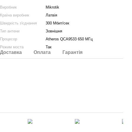
Виробник
Mikrotik
Країна виробник
Латвія
Швидкість з'єднання
300 Мбит/сек
Тип антени
Зовнішня
Процесор
Atheros QCA9533 650 МГц
Режим моста
Так
Доставка
Оплата
Гарантія