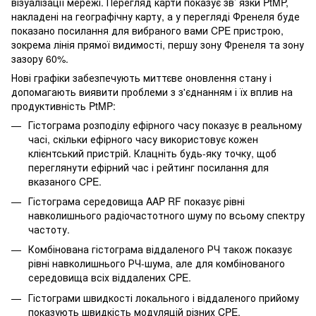
візуалізації мережі. Перегляд карти показує зв’ язки PtMP,
накладені на географічну карту, а у перегляді Френеля буде
показано посилання для вибраного вами CPE пристрою,
зокрема лінія прямої видимості, першу зону Френеля та зону
зазору 60%.
Нові графіки забезпечують миттєве оновлення стану і
допомагають виявити проблеми з з'єднанням і їх вплив на
продуктивність PtMP:
Гістограма розподілу ефірного часу показує в реальному
часі, скільки ефірного часу використовує кожен
клієнтський пристрій. Клацніть будь-яку точку, щоб
переглянути ефірний час і рейтинг посилання для
вказаного CPE.
Гістограма середовища AAP RF показує рівні
навколишнього радіочастотного шуму по всьому спектру
частоту.
Комбінована гістограма віддаленого РЧ також показує
рівні навколишнього РЧ-шума, але для комбінованого
середовища всіх віддалених CPE.
Гістограми швидкості локального і віддаленого прийому
показують швидкість модуляцій різних CPE.