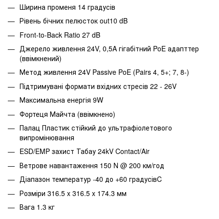
Ширина променя 14 градусів
Рівень бічних пелюсток out10 dB
Front‑to‑Back Ratio 27 dB
Джерело живлення 24V, 0,5A гігабітний PoE адапттер
(ввімкнений)
Метод живлення 24V Passive PoE (Pairs 4, 5+; 7, 8-)
Підтримувані формати вхідних стресів 22 - 26V
Максимальна енергія 9W
Фортеця Майчта (ввімкнено)
Палац Пластик стійкий до ультрафіолетового
випромінювання
ESD/EMP захист Табау 24kV Contact/Air
Ветрове навантаження 150 N @ 200 км/год
Діапазон температур -40 до +60 градусівC
Розміри 316.5 x 316.5 x 174.3 мм
Вага 1.3 кг