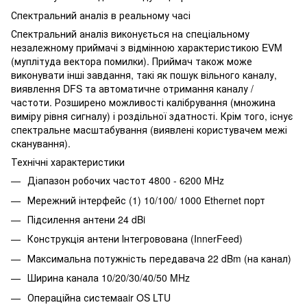
Спектральний аналіз в реальному часі
Спектральний аналіз виконується на спеціальному
незалежному приймачі з відмінною характеристикою EVM
(муплітуда вектора помилки). Приймач також може
виконувати інші завдання, такі як пошук вільного каналу,
виявлення DFS та автоматичне отримання каналу /
частоти. Розширено можливості калібрування (множина
виміру рівня сигналу) і роздільної здатності. Крім того, існує
спектральне масштабування (виявлені користувачем межі
сканування).
Технічні характеристики
Діапазон робочих частот 4800 - 6200 MHz
Мережний інтерфейс (1) 10/100/ 1000 Ethernet порт
Підсилення антени 24 dBi
Конструкція антени Інтегровована (InnerFeed)
Максимальна потужність передавача 22 dBm (на канал)
Ширина канала 10/20/30/40/50 MHz
Операційна системаair OS LTU