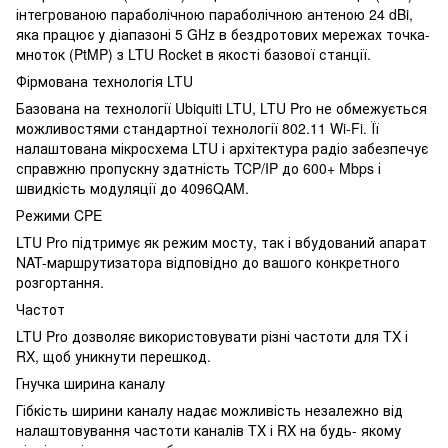
інтегрованою параболічною параболічною антеною 24 dBi,
яка працює у діапазоні 5 GHz в бездротових мережах точка-
мноток (PtMP) з LTU Rocket в якості базової станції.
Фірмована технологія LTU
Базована на технології Ubiquiti LTU, LTU Pro не обмежується
можливостями стандартної технології 802.11 Wi-Fi. Її
налаштована мікросхема LTU і архітектура радіо забезпечує
справжню пропускну здатність TCP/IP до 600+ Mbps і
швидкість модуляції до 4096QAM.
Режими CPE
LTU Pro підтримує як режим мосту, так і вбудований апарат
NAT-маршрутизатора відповідно до вашого конкретного
розгортання.
Частот
LTU Pro дозволяє використовувати різні частоти для TX і
RX, щоб уникнути перешкод.
Гнучка ширина каналу
Гібкість ширини каналу надає можливість незалежно від
налаштовування частоти каналів TX і RX на будь- якому