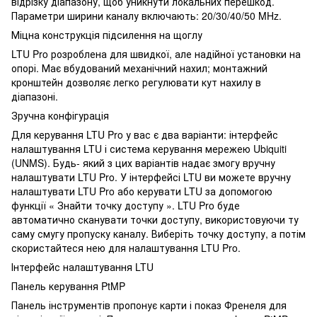
відрізку діапазону, щоб уникнути локальних перешкод.
Параметри ширини каналу включають: 20/30/40/50 MHz.
Міцна конструкція підсилення на щоглу
LTU Pro розроблена для швидкої, але надійної установки на
опорі. Має вбудований механічний нахил; монтажний
кронштейн дозволяє легко регулювати кут нахилу в
діапазоні.
Зручна конфігурація
Для керування LTU Pro у вас є два варіанти: інтерфейс
налаштування LTU і система керування мережею Ubiquiti
(UNMS). Будь- який з цих варіантів надає змогу вручну
налаштувати LTU Pro. У інтерфейсі LTU ви можете вручну
налаштувати LTU Pro або керувати LTU за допомогою
функції « Знайти точку доступу ». LTU Pro буде
автоматично сканувати точки доступу, використовуючи ту
саму смугу пропуску каналу. Виберіть точку доступу, а потім
скористайтеся нею для налаштування LTU Pro.
Інтерфейс налаштування LTU
Панель керування PtMP
Панель інструментів пропонує карти і показ Френеля для