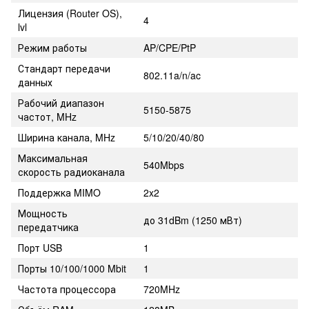
Лицензия (Router OS),
4
lvl
Режим работы
AP/CPE/PtP
Стандарт передачи
802.11a/n/ac
данных
Рабочий диапазон
5150-5875
частот, MHz
Ширина канала, MHz
5/10/20/40/80
Максимальная
540Mbps
скорость радиоканала
Поддержка MIMO
2x2
Мощность
до 31dBm (1250 мВт)
передатчика
Порт USB
1
Порты 10/100/1000 Mbit
1
Частота процессора
720MHz