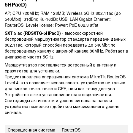
5HPacD)
AP; CPU 720MHz; RAM 128MB; Wireless 5GHz 802.11ac (до
540Mbit); 31dBm; Ku-16dBi; USB; LAN Gigabit Ethernet;
RouterOS, Level4 license; Power: PoE 802.3 af/at
SXT 5 ac (RBSXTG-5HPacD)
- высокоскоростной
беспроводной маршрутизатор стандарта передачи данных
802.11ac, который способен передавать до 540Mbit по
беспроводному каналу с шириной канала 80MHz. Работает в
диапазоне частот 5GHz.
Маршрутизатор поставляется встроенный в антенну и
сразу готов для установки.
Предустановлена операционная система MikroTik RouterOS
Level 4, что позволяет использовать устройство не только
для линков точка-точка и CPE, но и как точку доступа.
Устройство легко устанавливается и подключается.
Светодиоды активности и уровня сигнала на панели
устройства позволяют добиться максимального уровня
сигнала.
Операционная система
RouterOS