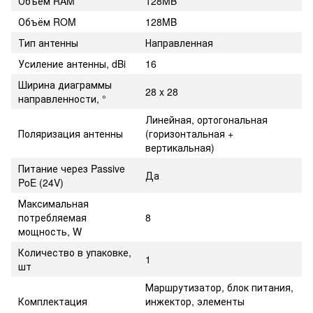
Объём RAM
128MB
Объём ROM
128MB
Тип антенны
Направленная
Усиление антенны, dBi
16
Ширина диаграммы
28 x 28
направленности, °
Линейная, ортогональная
Поляризация антенны
(горизонтальная +
вертикальная)
Питание через Passive
Да
PoE (24V)
Максимальная
потребляемая
8
мощность, W
Количество в упаковке,
1
шт
Маршрутизатор, блок питания,
Комплектация
инжектор, элементы