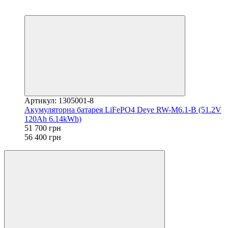
Хіт
−8%
Артикул: 1305001-8
Акумуляторна батарея LiFePO4 Deye RW-M6.1-B (51.2V
120Ah 6.14kWh)
51 700 грн
56 400 грн