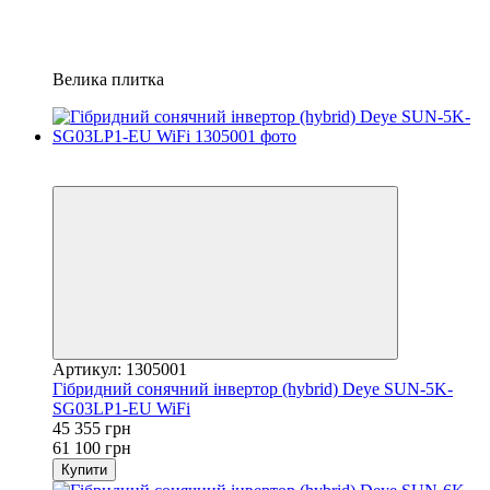
Велика плитка
Хіт
−26%
Артикул: 1305001
Гібридний сонячний інвертор (hybrid) Deye SUN-5K-
SG03LP1-EU WiFi
45 355 грн
61 100 грн
Купити