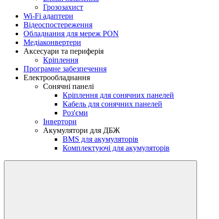
Грозозахист
Wi-Fi адаптери
Відеоспостереження
Обладнання для мереж PON
Медіаконвертери
Аксесуари та периферія
Кріплення
Програмне забезпечення
Електрообладнання
Сонячні панелі
Кріплення для сонячних панелей
Кабель для сонячних панелей
Роз'єми
Інвертори
Акумулятори для ДБЖ
BMS для акумуляторів
Комплектуючі для акумуляторів