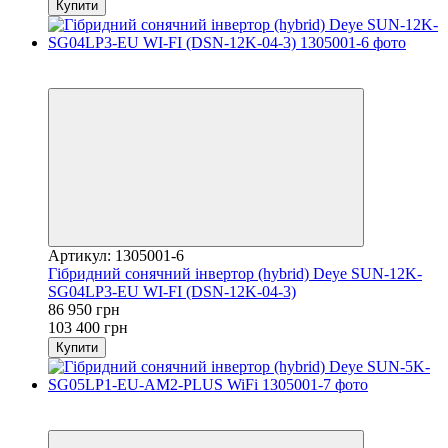
Купити
Хіт
−16%
Артикул: 1305001-6
Гібридний сонячний інвертор (hybrid) Deye SUN-12K-
SG04LP3-EU WI-FI (DSN-12K-04-3)
86 950 грн
103 400 грн
Купити
Хіт
−26%