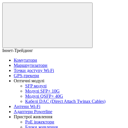
Іннет-Трейдинг
Комутатори
Маршрутизатори
Точки доступу Wi-Fi
GPS-трекери
Оптичні модулі
SFP модулі
Модулі SFP+ 10G
Модулі QSFP+ 40G
Кабелі DAC (Direct Attach Twinax Cables)
Антени Wi-Fi
Адаптери Powerline
Пристрої живлення
PoE інжектори
Блоки живлення