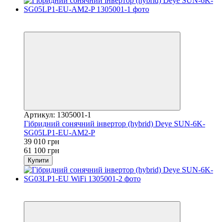
Хіт
−36%
Артикул: 1305001-1
Гібридний сонячний інвертор (hybrid) Deye SUN-6K-
SG05LP1-EU-AM2-P
39 010 грн
61 100 грн
Купити
Хіт
−36%