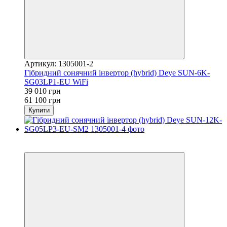
Артикул: 1305001-2
Гібридний сонячний інвертор (hybrid) Deye SUN-6K-
SG03LP1-EU WiFi
39 010 грн
61 100 грн
Купити
Хіт
−16%