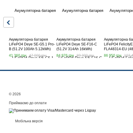
Акумуляторна батарея
Акумуляторна батарея
Акумуляторна б
LiFePO4 Deye SE-G5.1 Pro-
LiFePO4 Deye SE-F16-C
LiFePO4 Felicity
B (51.2V 100Ah 5.12kWh)
(51.2V 314Ah 16kWh)
FLA48314-EU (4
16kWh)
41 360 грн
47 000 грн
84 976 грн
89 300 грн
86 950 грн
103 4
© 2026
Приймаємо до оплати
Мобільна версія