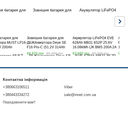
атарея для
Зовнішня батарея для
Акумулятор LiFePO4 EVE
Акуму
тора MUST LP16-
ДБЖ/інвертора Deye SE
628Ah MB31 8S2P 25.6V
630Ah
V 200Ah
F16 Pro-C (51.2V 314Ah
16.08kWh (JK BMS 200A 2A
16.13
16kWh)
Active Balance)
Active
84 976 грн
89 300 грн
83 660 грн
89 300 грн
83 66
Контактна інформація
+380663106511
Viber
+380443334272
sale@innet.com.ua
Передзвонити вам?