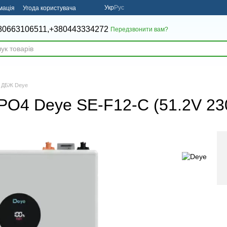
Укр
Рус
мація
Угода користувача
80663106511,
+380443334272
Передзвонити вам?
я ДБЖ Deye
PO4 Deye SE-F12-C (51.2V 23