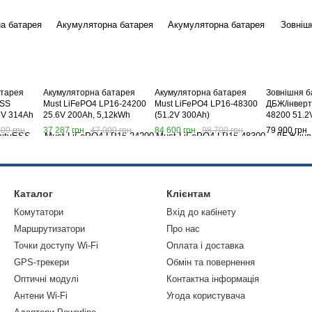
атарея
Акумуляторна батарея
Акумуляторна батарея
Зовнішня б
ESS
Must LiFePO4 LP16-24200
Must LiFePO4 LP16-48300
ДБЖ/інвер
8V 314Ah
25.6V 200Ah, 5,12kWh
(51.2V 300Ah)
48200 51.2
10.24kWh
00 грн
37 287 грн
47 000 грн
84 600 грн
98 700 грн
79 900 грн
Каталог
Клієнтам
Комутатори
Вхід до кабінету
Маршрутизатори
Про нас
Точки доступу Wi-Fi
Оплата і доставка
GPS-трекери
Обмін та повернення
Оптичні модулі
Контактна інформація
Антени Wi-Fi
Угода користувача