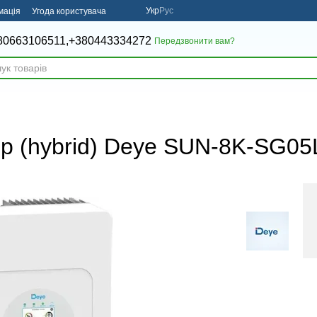
Укр
Рус
мація
Угода користувача
80663106511,
+380443334272
Передзвонити вам?
ор (hybrid) Deye SUN-8K-SG0