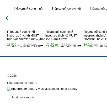
Гібридний сонячний
Гібридний сонячний
Гібридний соняч
інвертор (hybrid) MUST
інвертор (hybrid) MUST
інвертор (hybrid
PV18-6248ECO 6200W, 48V,
PV18-3624 ECO
6K-SG03LP1-EU 
струм заряду 100A
23 500 грн
32 900 грн
17 155 грн
18 800 грн
39 010 грн
61 10
© 2026
Приймаємо до оплати
Мобільна версія