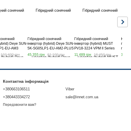
сонячний
Гібридний сонячний
Гібридний сонячний
Компл
ybrid) Deye SUN-
інвертор (hybrid) Deye SUN-
інвертор (hybrid) MUST
гібри
P1-EU-AM3
5K-SG05LP1-EU-AM2-PLUS
PV18-3224 VPM ll Series
підкл
WiFi
100 с
103 400 грн
45 355 грн
61 100 грн
11 489 грн
16 450 грн
1 222
Контактна інформація
+380663106511
Viber
+380443334272
sale@innet.com.ua
Передзвонити вам?