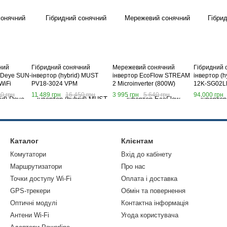
ний
Гібридний сонячний
Мережевий сонячний
Гібридний 
) Deye SUN-
інвертор (hybrid) MUST
інвертор EcoFlow STREAM
інвертор (h
WiFi
PV18-3024 VPM
2 Microinverter (800W)
12K-SG02L
(EFStreamMI800W+DIY5M+
0 грн
11 489 грн
16 450 грн
3 995 грн
5 640 грн
94 000 грн
PV3M*4)
Каталог
Клієнтам
Комутатори
Вхід до кабінету
Маршрутизатори
Про нас
Точки доступу Wi-Fi
Оплата і доставка
GPS-трекери
Обмін та повернення
Оптичні модулі
Контактна інформація
Антени Wi-Fi
Угода користувача