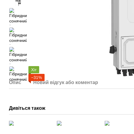
Хіт
−31%
Опис
Новий відгук або коментар
Дивіться також